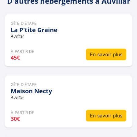
D'autres hébergements à Auvillar
GÎTE D'ÉTAPE
La P'tite Graine
Auvillar
À PARTIR DE
En savoir plus
45€
GÎTE D'ÉTAPE
Maison Necty
Auvillar
À PARTIR DE
En savoir plus
30€