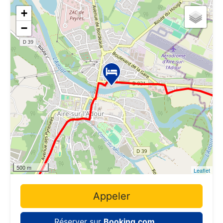
+
−
500 m
Leaflet
Appeler
Réserver sur
Booking.com