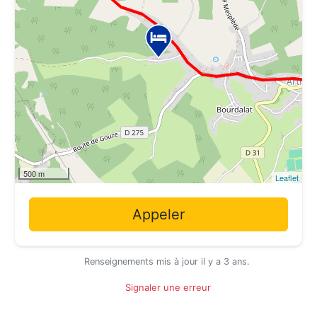
500 m
Leaflet
Appeler
Renseignements mis à jour il y a 3 ans.
Signaler une erreur