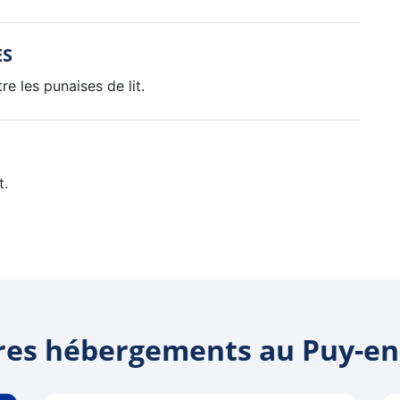
ES
e les punaises de lit.
t.
res hébergements au Puy-en