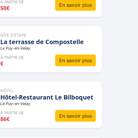
À PARTIR DE
En savoir plus
50€
GÎTE D'ÉTAPE
La terrasse de Compostelle
Le Puy-en-Velay
À PARTIR DE
En savoir plus
€
HÔTEL
Hôtel-Restaurant Le Bilboquet
Le Puy-en-Velay
À PARTIR DE
En savoir plus
86€