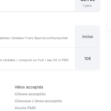
1 pers.
inclus
eleines Céréales Fruits Beurre/confitures/miel
10€
e céréales / compote ou fruit / eau 50 cl PRIX
Vélos acceptés
Chiens acceptés
Chevaux / ânes acceptés
Accès PMR