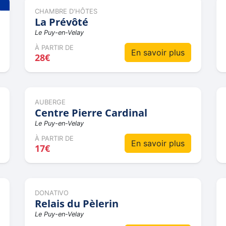
CHAMBRE D'HÔTES
La Prévôté
Le Puy-en-Velay
À PARTIR DE
En savoir plus
28€
AUBERGE
Centre Pierre Cardinal
Le Puy-en-Velay
À PARTIR DE
En savoir plus
17€
DONATIVO
Relais du Pèlerin
Le Puy-en-Velay