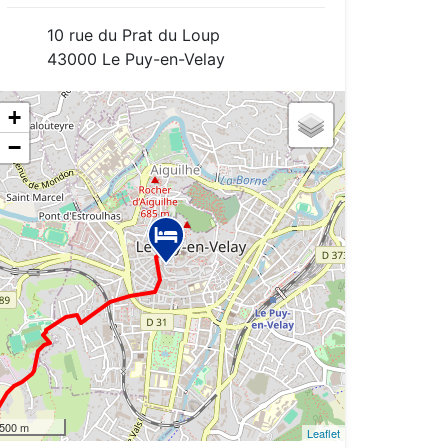
10 rue du Prat du Loup
43000 Le Puy-en-Velay
+
−
500 m
Leaflet