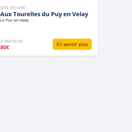
GÎTE D'ÉTAPE
Aux Tourelles du Puy en Velay
Le Puy-en-Velay
À PARTIR DE
En savoir plus
80€