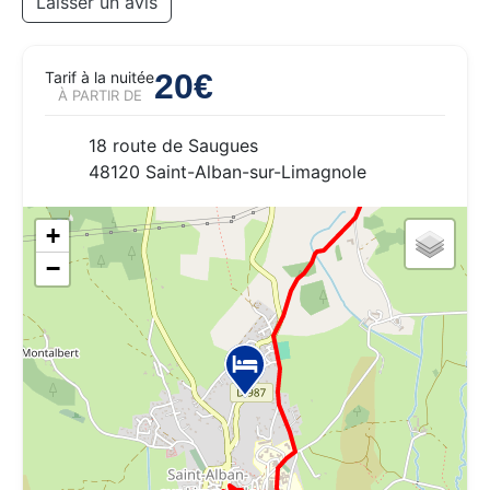
Laisser un avis
20€
Tarif à la nuitée
À PARTIR DE
18 route de Saugues
48120 Saint-Alban-sur-Limagnole
+
−