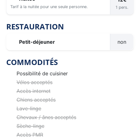
Tarif à la nuitée pour une seule personne.
1 pers.
RESTAURATION
Petit-déjeuner
non
COMMODITÉS
Possibilité de cuisiner
Vélos acceptés
Accès internet
Chiens acceptés
Lave-linge
Chevaux / ânes acceptés
Sèche-linge
Accès PMR