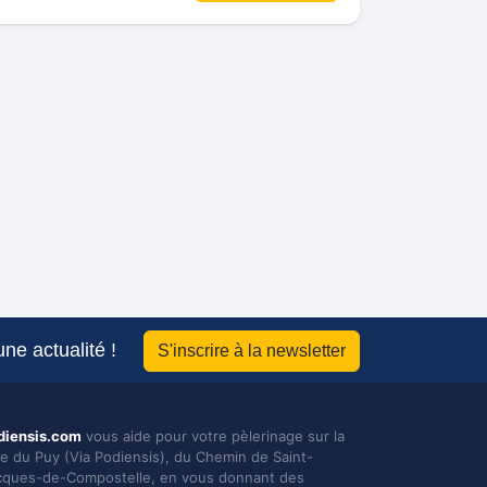
ne actualité !
S'inscrire à la newsletter
diensis.com
vous aide pour votre pèlerinage sur la
ie du Puy (Via Podiensis), du Chemin de Saint-
cques-de-Compostelle, en vous donnant des