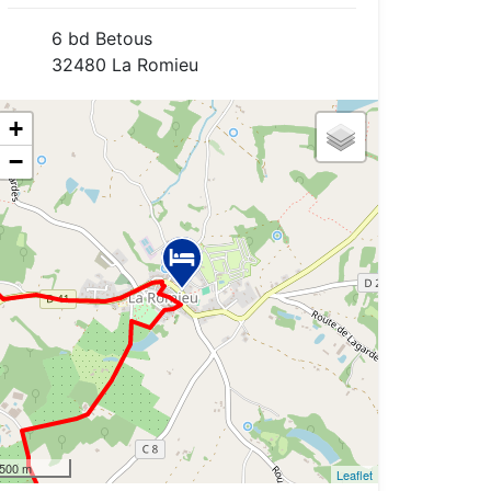
6 bd Betous
32480 La Romieu
+
−
500 m
Leaflet