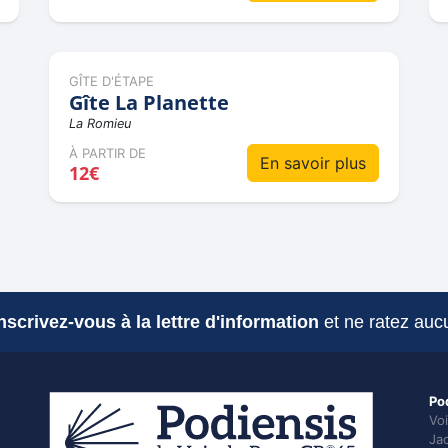
GÎTE D'ÉTAPE
Gîte La Planette
La Romieu
À PARTIR DE
En savoir plus
12€
nscrivez-vous à la lettre d'information
et ne ratez aucu
Po
Vo
Ja