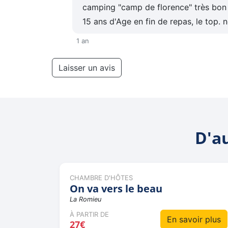
camping "camp de florence" très bon 
15 ans d'Age en fin de repas, le top. 
1 an
Laisser un avis
D'a
CHAMBRE D'HÔTES
On va vers le beau
La Romieu
À PARTIR DE
En savoir plus
27€