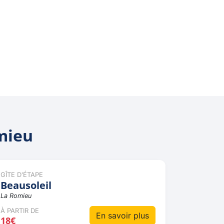
mieu
GÎTE D'ÉTAPE
Beausoleil
La Romieu
À PARTIR DE
En savoir plus
18€